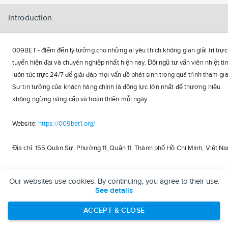
Introduction
009BET - điểm đến lý tưởng cho những ai yêu thích không gian giải trí trực
tuyến hiện đại và chuyên nghiệp nhất hiện nay. Đội ngũ tư vấn viên nhiệt tì
luôn túc trực 24/7 để giải đáp mọi vấn đề phát sinh trong quá trình tham gia
Sự tin tưởng của khách hàng chính là động lực lớn nhất để thương hiệu
không ngừng nâng cấp và hoàn thiện mỗi ngày.
Website:
https://009bet1.org/
Địa chỉ: 155 Quân Sự, Phường 11, Quận 11, Thành phố Hồ Chí Minh, Việt N
Phone: 0984512367
Our websites use cookies. By continuing, you agree to their use.
See details
Email:
contact@009bet1.org
ACCEPT & CLOSE
#009BET
#giaitrionline009bet
#casinotructuyen009bet
#thethao009bet