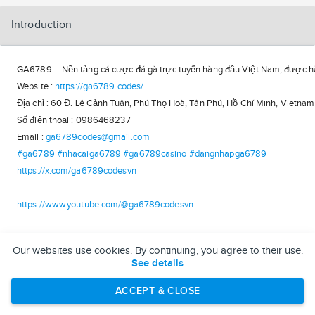
Introduction
GA6789 – Nền tảng cá cược đá gà trực tuyến hàng đầu Việt Nam, được hàng
Website :
https://ga6789.codes/
Địa chỉ : 60 Đ. Lê Cảnh Tuân, Phú Thọ Hoà, Tân Phú, Hồ Chí Minh, Vietnam
Số điện thoại : 0986468237
Email :
ga6789codes@gmail.com
#ga6789
#nhacaiga6789
#ga6789casino
#dangnhapga6789
https://x.com/ga6789codesvn
https://www.youtube.com/@ga6789codesvn
https://www.pinterest.com/ga6789codesvn/
Our websites use cookies. By continuing, you agree to their use.
See details
https://www.tumblr.com/ga6789codes
ACCEPT & CLOSE
https://500px.com/p/ga6789codes