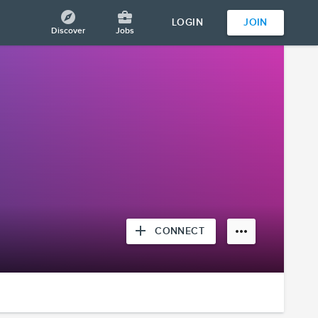
explore
business_center
LOGIN
JOIN
Discover
Jobs
add
more_horiz
CONNECT