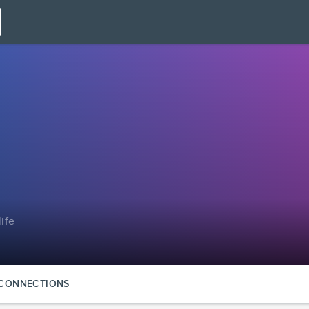
ife
CONNECTIONS