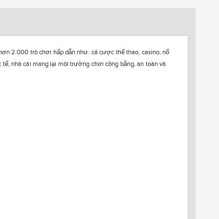
 hơn 2.000 trò chơi hấp dẫn như: cá cược thể thao, casino, nổ
 tế, nhà cái mang lại môi trường chơi công bằng, an toàn và