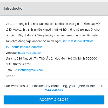
Introduction
28BET không chỉ là nhà cái, mà còn là hệ sinh thái giải trí đỉnh cao với
tỷ lệ kèo cạnh tranh, nhiều khuyến mãi và hệ thống hỗ trợ người chơi
tận tâm. Đây là địa chỉ đáng tin cậy cho mọi cược thủ muốn tìm một
sân chơi đẳng cấp, an toàn và minh bạch.
#28bet
#nhacai28bet
#28betus
#nhacai28betus
Website:
https://28bet.us/
Địa chỉ: 639 Nguyễn Thị Thử, Ấp 2, Hóc Môn, Hồ Chí Minh 700000
SĐT: 0926397740
Email:
28betus@gmail.com
Social:
Our websites use cookies. By continuing, you agree to their use.
https://x.com/28betus
See details
https://www.youtube.com/@28betus
ACCEPT & CLOSE