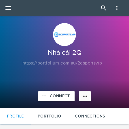
Nhà
menu
search
more_vert
cái
2Q
|
Portfolium
Nhà cái 2Q
https://portfolium.com.au/2qsportsvip
add
more_horiz
CONNECT
PROFILE
PORTFOLIO
CONNECTIONS