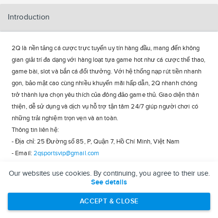
Introduction
2Q là nền tảng cá cược trực tuyến uy tín hàng đầu, mang đến không
gian giải trí đa dạng với hàng loạt tựa game hot như cá cược thể thao,
game bài, slot và bắn cá đổi thưởng. Với hệ thống nạp rút tiền nhanh
gọn, bảo mật cao cùng nhiều khuyến mãi hấp dẫn, 2Q nhanh chóng
trở thành lựa chọn yêu thích của đông đảo game thủ. Giao diện thân
thiện, dễ sử dụng và dịch vụ hỗ trợ tận tâm 24/7 giúp người chơi có
những trải nghiệm trọn vẹn và an toàn.
Thông tin liên hệ:
- Địa chỉ: 25 Đường số 85, P, Quận 7, Hồ Chí Minh, Việt Nam
- Email:
2qsportsvip@gmail.com
- Website:
https://2qsports.vip/
Our websites use cookies. By continuing, you agree to their use.
- Hotline: 0982665234
See details
Tag:
#2Q
#2Q_COM
#nhacai2q
#2Qgame
#linktruycap2q
My socials:
ACCEPT & CLOSE
https://www.facebook.com/2qsportsvip/