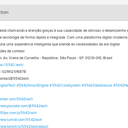
ction
stá chamando a atenção graças à sua capacidade de otimizar o desempenho e c
a tecnologia de forma rápida e integrada. Com uma plataforma digital moder
ona uma experiência inteligente que atende às necessidades da era digital.
ões de contato:
: Av. Vieira de Carvalho - República, São Paulo - SP, 01210-010, Brasil
ps://5542.tech/
e: 021912516878
 contact@5542tech
gitalTech
#5542SmartEngine
#5542CoreSystem
#5542DataSecure
#5542Ne
twitter.com/5542tech
/www.youtube.com/@5542tech
/500px.com/p/5542tech
/www.tumblr.com/5542tech
/www.twitch.tv/5542tech/about