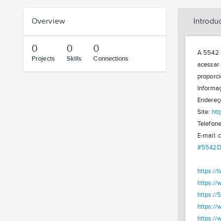
Overview
Introdu
0
0
0
A 5542 e
Projects
Skills
Connections
acessar 
proporci
Informaç
Endereço
Site:
htt
Telefon
E-mail:
#5542Di
https://
https:/
https:/
https:/
https:/