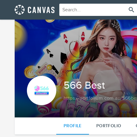
566
search
Best
|
Portfolium
566 Best
https://portfolium.com.au/566be
PROFILE
PORTFOLIO