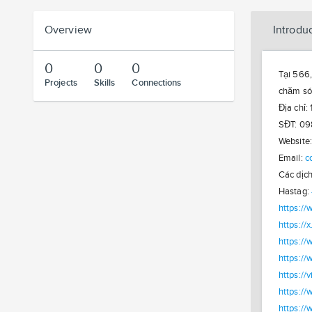
Overview
Introdu
0
0
0
Tại 566,
Projects
Skills
Connections
chăm sóc
Địa chỉ:
SĐT: 0
Website
Email:
c
Các dịch
Hastag:
https:/
https:/
https:/
https:/
https:/
https:/
https://