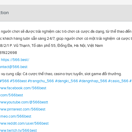
ction
 người chơi sẽ được trải nghiệm các trò chơi cá cược đa dạng, từ thể thao đến 
 khách hàng luôn sẵn sàng 24/7, giúp người chơi có một trải nghiệm cá cược tu
 18/2/1 P. Vũ Thạnh, Tổ dân phố 55, Đống Đa, Hà Nội, Việt Nam
981922698
:
https://566.best/
ontact@566.best
 vụ cung cấp: Cá cược thể thao, casino trực tuyến, slot game đổi thưởng.
#566
#566best
#trangchu_566
#dangki_566
#dangnhap_566
#casio_566
#
/www.facebook.com/566best
/x.com/566best
/www.youtube.com/@566bestt
/www.pinterest.com/566best
/vimeo.com/566best
/www.reddit.com/user/566best
www.twitch.tv/566best