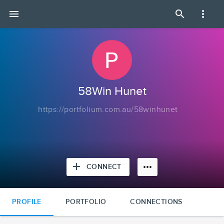
58Win
menu
search
more_vert
Hunet
|
Portfolium
58Win Hunet
https://portfolium.com.au/58winhunet
add
more_horiz
CONNECT
PROFILE
PORTFOLIO
CONNECTIONS