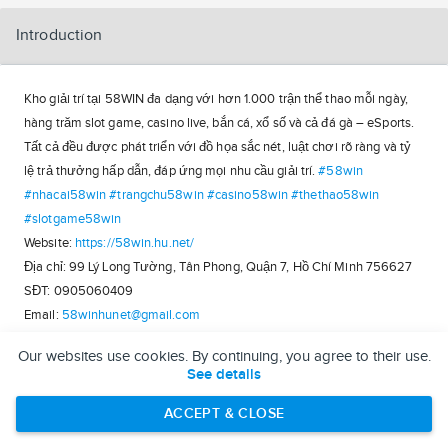
Introduction
Kho giải trí tại 58WIN đa dạng với hơn 1.000 trận thể thao mỗi ngày,
hàng trăm slot game, casino live, bắn cá, xổ số và cả đá gà – eSports.
Tất cả đều được phát triển với đồ họa sắc nét, luật chơi rõ ràng và tỷ
lệ trả thưởng hấp dẫn, đáp ứng mọi nhu cầu giải trí.
#58win
#nhacai58win
#trangchu58win
#casino58win
#thethao58win
#slotgame58win
Website:
https://58win.hu.net/
Địa chỉ: 99 Lý Long Tường, Tân Phong, Quận 7, Hồ Chí Minh 756627
SĐT: 0905060409
Email:
58winhunet@gmail.com
Social:
Our websites use cookies. By continuing, you agree to their use.
https://x.com/58winhunet
See details
https://www.youtube.com/@58winhunet
https://www.pinterest.com/58winhunet/
ACCEPT & CLOSE
https://www.twitch.tv/58winhunet