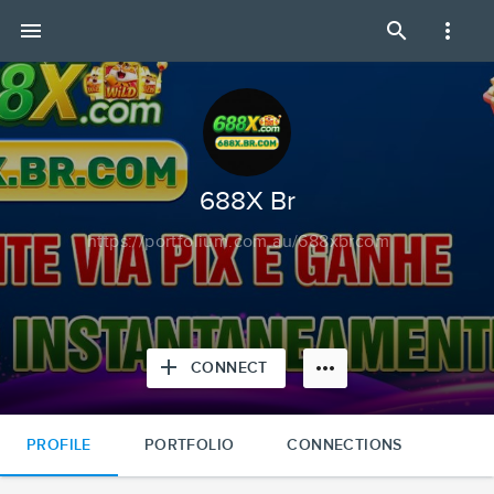
688X
menu
search
more_vert
Br
|
Portfolium
688X Br
https://portfolium.com.au/688xbrcom
add
more_horiz
CONNECT
PROFILE
PORTFOLIO
CONNECTIONS