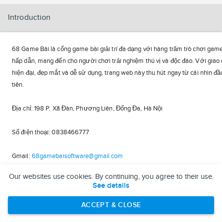
Introduction
68 Game Bài là cổng game bài giải trí đa dạng với hàng trăm trò chơi game
hấp dẫn, mang đến cho người chơi trải nghiệm thú vị và độc đáo. Với giao 
hiện đại, đẹp mắt và dễ sử dụng, trang web này thu hút ngay từ cái nhìn đầ
tiên.
Địa chỉ: 198 P. Xã Đàn, Phương Liên, Đống Đa, Hà Nội
Số điện thoại: 0838466777
Gmail:
68gamebaisoftware@gmail.com
Our websites use cookies. By continuing, you agree to their use.
Website:
https://68gamebai.software/
See details
68gamebai
#cong68gamebai
#68gamebasoftware
#68gb
#gamebai68
ACCEPT & CLOSE
#gamebai