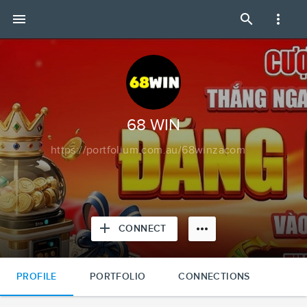
68
menu
search
more_vert
WIN
|
Portfolium
68 WIN
https://portfolium.com.au/68winzacom
add
more_horiz
CONNECT
PROFILE
PORTFOLIO
CONNECTIONS