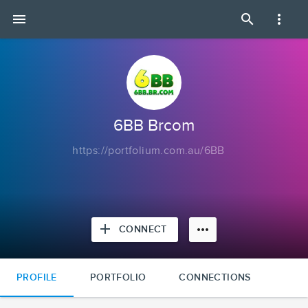
6BB
menu
search
more_vert
Brcom
|
Portfolium
6BB Brcom
https://portfolium.com.au/6BB
add
more_horiz
CONNECT
PROFILE
PORTFOLIO
CONNECTIONS