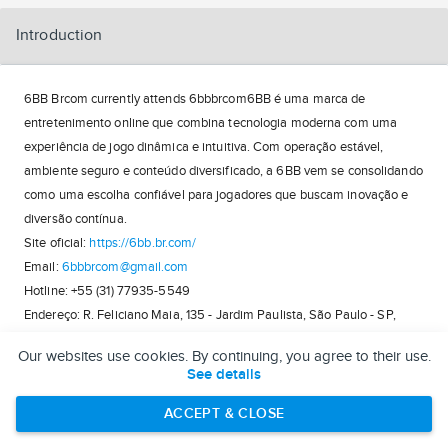
Introduction
6BB Brcom currently attends 6bbbrcom6BB é uma marca de
entretenimento online que combina tecnologia moderna com uma
experiência de jogo dinâmica e intuitiva. Com operação estável,
ambiente seguro e conteúdo diversificado, a 6BB vem se consolidando
como uma escolha confiável para jogadores que buscam inovação e
diversão contínua.
Site oficial:
https://6bb.br.com/
Email:
6bbbrcom@gmail.com
Hotline: +55 (31) 77935-5549
Endereço: R. Feliciano Maia, 135 - Jardim Paulista, São Paulo - SP,
04503-070, Brazil
Our websites use cookies. By continuing, you agree to their use.
#6BB
#6_BB
#6bbbrcom
#apostas6BB
#cassino6BB
See details
https://twitter.com/6bbbrcom
ACCEPT & CLOSE
https://www.youtube.com/@6bbbrcom