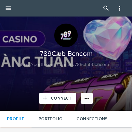
789Club
menu
search
more_vert
Bcncom
|
Portfolium
789Club Bcncom
https://portfolium.com.au/789clubbcncom
add
more_horiz
CONNECT
PROFILE
PORTFOLIO
CONNECTIONS