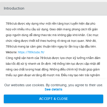
Introduction
789club được xây dựng như một nền tảng trực tuyến hiện đại phù
hợp với nhiều nhu cầu sử dụng. Giao diện mang phong cách tối giản
giúp người dùng dễ dàng thao tác mà không gặp khó khăn. Các mục
chức năng được thiết kế theo hướng rõ ràng và trực quan. Nhờ đó,
789club mang lại cảm giác thuận tiện ngay từ lần truy cập đầu tiên.
Website:
https://789clubs.fit/
Công nghệ vận hành của 789club được lựa chọn kỹ lưỡng nhằm đảm
bảo tốc độ xử lý nhanh và ổn định. Hệ thống liên tục được cập nhật để
nâng cao chất lượng hoạt động. Những điều chỉnh kỹ thuật giúp giảm
thiểu sự gián đoạn và tăng độ mượt mà. Điều này tạo nên trải nghiệm
nhất quán cho người dùng trong mọi điều kiện.
Our websites use cookies. By continuing, you agree to their use.
789club đặc biệt chú trọng vào vấn đề an toàn và bảo mật của dữ liệu
See details
người dùng. Các lớp mã hóa hiện đại được triển khai nhằm ngăn
ngừa nguy cơ rò rỉ thông tin. Bộ phận kỹ thuật thường xuyên kiểm tra
ACCEPT & CLOSE
hệ thống để xử lý kịp thời mọi sự cố. Sự bảo vệ chặt chẽ này giúp