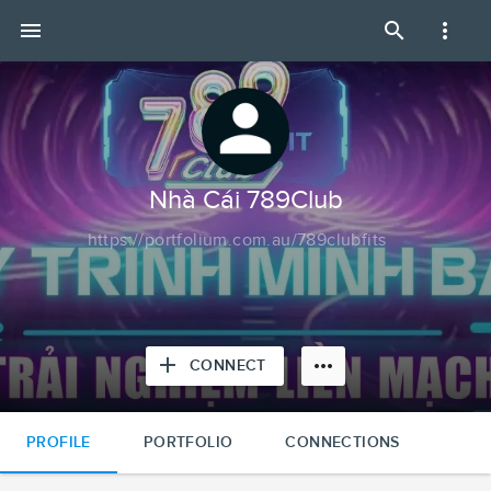
Nhà
menu
search
more_vert
Cái
789Club
|
Portfolium
Nhà Cái 789Club
https://portfolium.com.au/789clubfits
add
more_horiz
CONNECT
PROFILE
PORTFOLIO
CONNECTIONS