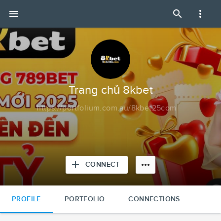
Trang
menu
search
more_vert
chủ
8kbet
|
Portfolium
Trang chủ 8kbet
https://portfolium.com.au/8kbet25com
add
more_horiz
CONNECT
PROFILE
PORTFOLIO
CONNECTIONS