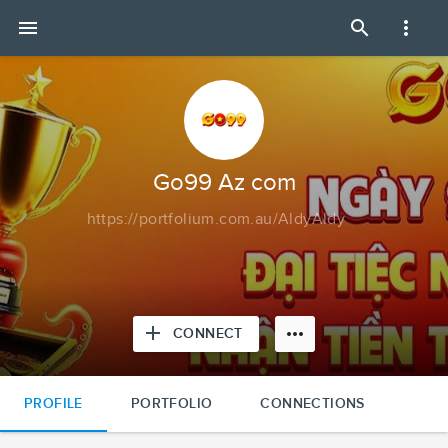
Go99
menu
search
more_vert
Az
com
|
Portfolium
Go99 Az com
https://portfolium.com.au/AldyAldy
add
more_horiz
CONNECT
PROFILE
PORTFOLIO
CONNECTIONS