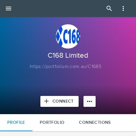
C168
menu
search
more_vert
Limited
|
Portfolium
C168 Limited
https://portfolium.com.au/C1685
add
more_horiz
CONNECT
PROFILE
PORTFOLIO
CONNECTIONS