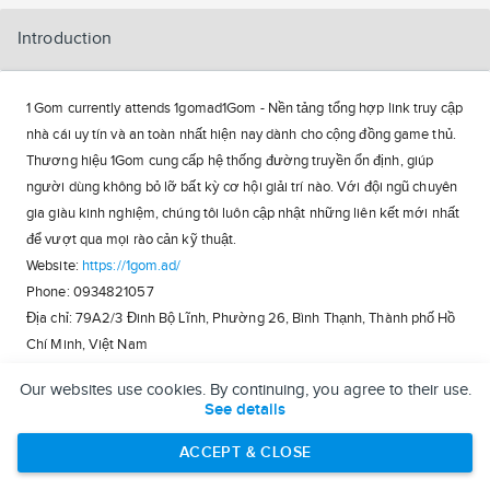
Introduction
1 Gom currently attends 1gomad1Gom - Nền tảng tổng hợp link truy cập
nhà cái uy tín và an toàn nhất hiện nay dành cho cộng đồng game thủ.
Thương hiệu 1Gom cung cấp hệ thống đường truyền ổn định, giúp
người dùng không bỏ lỡ bất kỳ cơ hội giải trí nào. Với đội ngũ chuyên
gia giàu kinh nghiệm, chúng tôi luôn cập nhật những liên kết mới nhất
để vượt qua mọi rào cản kỹ thuật.
Website:
https://1gom.ad/
Phone: 0934821057
Địa chỉ: 79A2/3 Đinh Bộ Lĩnh, Phường 26, Bình Thạnh, Thành phố Hồ
Chí Minh, Việt Nam
Email:
1gomad@gmail.com
Our websites use cookies. By continuing, you agree to their use.
Tags:
#1Gom
#1_Gom
#1gomad
#linkvao_1Gom
#trangchu_1Gom
See details
#dangky_1Gom
ACCEPT & CLOSE
https://twitter.com/1gomad