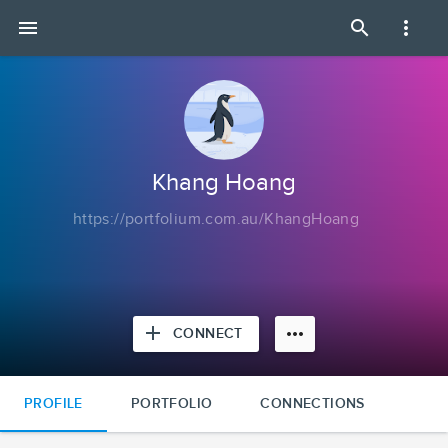
Khang
menu
search
more_vert
Hoang
|
Portfolium
Khang Hoang
https://portfolium.com.au/KhangHoang
add
more_horiz
CONNECT
PROFILE
PORTFOLIO
CONNECTIONS