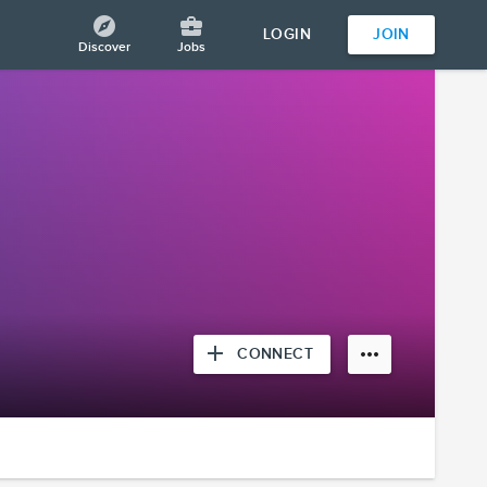
explore
business_center
LOGIN
JOIN
Discover
Jobs
add
more_horiz
CONNECT