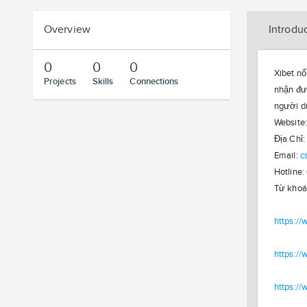
Overview
Introdu
0
0
0
Xibet nổ
Projects
Skills
Connections
nhận đượ
người d
Website
Địa Chỉ:
Email:
c
Hotline
Từ khoá
https://
https://
https:/