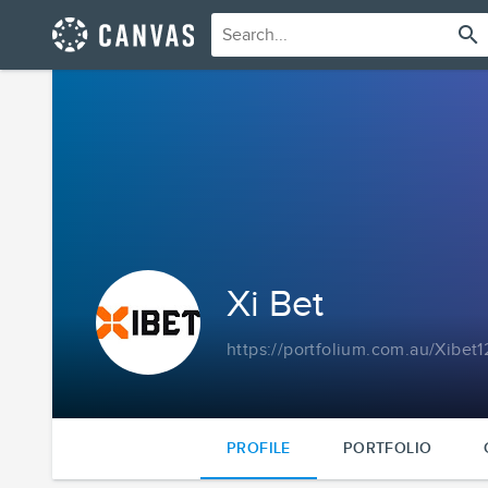
Xi
search
Bet
|
Portfolium
Xi Bet
https://portfolium.com.au/Xibet1
PROFILE
PORTFOLIO