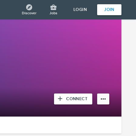
explore
business_center
LOGIN
JOIN
Discover
Jobs
add
more_horiz
CONNECT