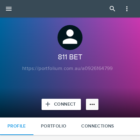
811
menu
search
more_vert
BET
|
Portfolium
811 BET
https://portfolium.com.au/a0926164799
add
more_horiz
CONNECT
PROFILE
PORTFOLIO
CONNECTIONS