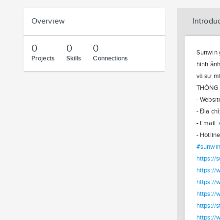
Overview
Introdu
0
0
0
Sunwin g
Projects
Skills
Connections
hình ảnh
và sự mi
THÔNG T
- Websit
- Địa ch
- Email:
- Hotli
#sunwi
https://
https:/
https:/
https://
https://
https://