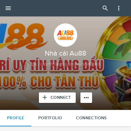
Nhà
menu
search
more_vert
cái
Au88
|
Portfolium
Nhà cái Au88
https://portfolium.com.au/au88red
add
more_horiz
CONNECT
PROFILE
PORTFOLIO
CONNECTIONS