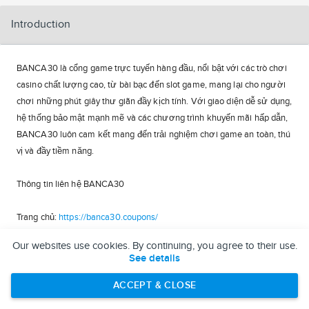
Introduction
BANCA30 là cổng game trực tuyến hàng đầu, nổi bật với các trò chơi
casino chất lượng cao, từ bài bạc đến slot game, mang lại cho người
chơi những phút giây thư giãn đầy kịch tính. Với giao diện dễ sử dụng,
hệ thống bảo mật mạnh mẽ và các chương trình khuyến mãi hấp dẫn,
BANCA30 luôn cam kết mang đến trải nghiệm chơi game an toàn, thú
vị và đầy tiềm năng.
Thông tin liên hệ BANCA30
Trang chủ:
https://banca30.coupons/
Our websites use cookies. By continuing, you agree to their use.
Số điện thoại: 0811357378
See details
Email:
banca30.coupons@gmail.com
ACCEPT & CLOSE