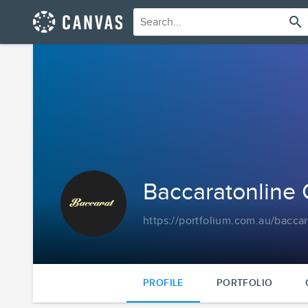
Baccaratonline
search
Coin
|
Portfolium
Baccaratonline 
https://portfolium.com.au/baccar
PROFILE
PORTFOLIO