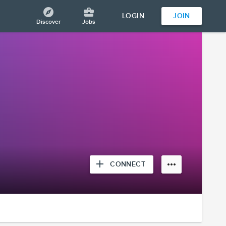
explore
business_center
LOGIN
JOIN
Discover
Jobs
add
more_horiz
CONNECT