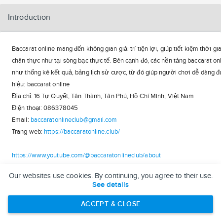
Introduction
Baccarat online mang đến không gian giải trí tiện lợi, giúp tiết kiệm thời 
chân thực như tại sòng bạc thực tế. Bên cạnh đó, các nền tảng baccarat onl
như thống kê kết quả, bảng lịch sử cược, từ đó giúp người chơi dễ dàng 
hiệu: baccarat online
Địa chỉ: 16 Tự Quyết, Tân Thành, Tân Phú, Hồ Chí Minh, Việt Nam
Điện thoại: 086378045
Email:
baccaratonlineclub@gmail.com
Trang web:
https://baccaratonline.club/
https://www.youtube.com/@baccaratonlineclub/about
https://x.com/baccaratonlinec
Our websites use cookies. By continuing, you agree to their use.
https://www.pinterest.com/baccaratonlineclub/
See details
https://www.reddit.com/user/baccaratonlineclub/
https://gravatar.com/baccaratonlineclub
ACCEPT & CLOSE
https://www.tumblr.com/baccaratonlineclub