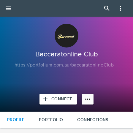
Baccaratonline
menu
search
more_vert
Club
|
Portfolium
Baccaratonline Club
https://portfolium.com.au/baccaratonlineClub
add
more_horiz
CONNECT
PROFILE
PORTFOLIO
CONNECTIONS