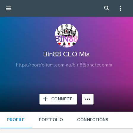
Bin88
menu
search
more_vert
CEO
Mia
|
Portfolium
Bin88 CEO Mia
https://portfolium.com.au/bin88jpnetceomia
add
more_horiz
CONNECT
PROFILE
PORTFOLIO
CONNECTIONS