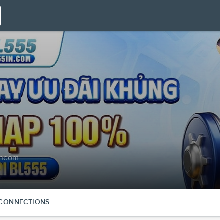
incom
CONNECTIONS