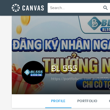
BL
search
555
|
Portfolium
BL 555
https://portfolium.com.au/bl555
PROFILE
PORTFOLIO