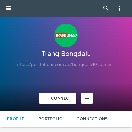
Trang
menu
search
more_vert
Bongdalu
|
Portfolium
Trang Bongdalu
https://portfolium.com.au/bongdalu10coman
add
more_horiz
CONNECT
PROFILE
PORTFOLIO
CONNECTIONS