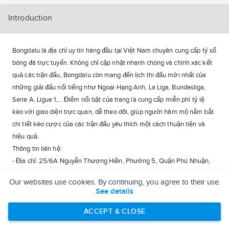
Introduction
Bongdalu là địa chỉ uy tín hàng đầu tại Việt Nam chuyên cung cấp tỷ số
bóng đá trực tuyến. Không chỉ cập nhật nhanh chóng và chính xác kết
quả các trận đấu, Bongdalu còn mang đến lịch thi đấu mới nhất của
những giải đấu nổi tiếng như Ngoại Hạng Anh, La Liga, Bundesliga,
Serie A, Ligue 1,... Điểm nổi bật của trang là cung cấp miễn phí tỷ lệ
kèo với giao diện trực quan, dễ theo dõi, giúp người hâm mộ nắm bắt
chi tiết kèo cược của các trận đấu yêu thích một cách thuận tiện và
hiệu quả.
Thông tin liên hệ:
- Địa chỉ: 25/6A Nguyễn Thượng Hiền, Phường 5, Quận Phú Nhuận,
TP.HCM
Our websites use cookies. By continuing, you agree to their use.
- Email:
bongdalu10com@gmail.com
See details
- Website:
https://bongdalu10.com/
- Hotline: 0902.975.262
ACCEPT & CLOSE
Tag:
#bongdalu10com
#bongdalu
#ketquabongda
#lichthidaubongda