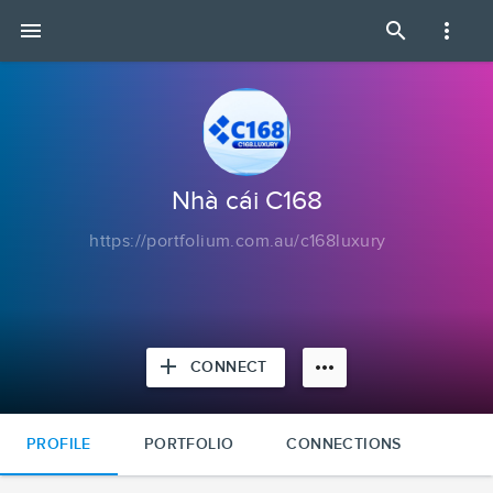
Nhà
menu
search
more_vert
cái
C168
|
Portfolium
Nhà cái C168
https://portfolium.com.au/c168luxury
add
more_horiz
CONNECT
PROFILE
PORTFOLIO
CONNECTIONS