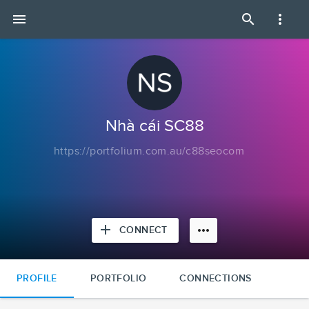
Nhà
menu
search
more_vert
cái
SC88
|
Portfolium
Nhà cái SC88
https://portfolium.com.au/c88seocom
add
more_horiz
CONNECT
PROFILE
PORTFOLIO
CONNECTIONS