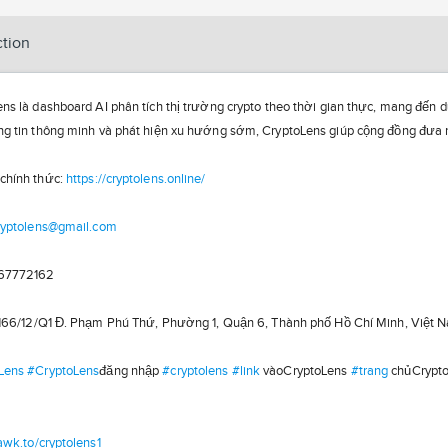
ction
ns là dashboard AI phân tích thị trường crypto theo thời gian thực, mang đến 
g tin thông minh và phát hiện xu hướng sớm, CryptoLens giúp cộng đồng đưa ra
chính thức:
https://cryptolens.online/
ryptolens@gmail.com
67772162
: 166/12/Q1 Đ. Phạm Phú Thứ, Phường 1, Quận 6, Thành phố Hồ Chí Minh, Việt 
Lens
#CryptoLens
đăng nhập
#cryptolens
#link
vàoCryptoLens
#trang
chủCrypt
tawk.to/cryptolens1