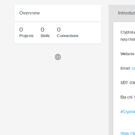
Overview
Introdu
0
0
0
CryptoLe
Projects
Skills
Connections
hợp thôn
Website 
language
Email:
c
SĐT: 03
Địa chỉ
#Crypto
https://