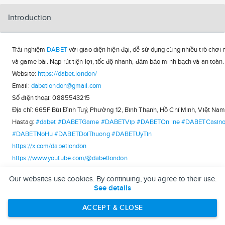
Introduction
Trải nghiệm
DABET
với giao diện hiện đại, dễ sử dụng cùng nhiều trò chơi 
và game bài. Nạp rút tiện lợi, tốc độ nhanh, đảm bảo minh bạch và an toàn.
Website:
https://dabet.london/
Email:
dabetlondon@gmail.com
Số điện thoại: 0885543215
Địa chỉ: 665F Bùi Đình Tuý, Phường 12, Bình Thạnh, Hồ Chí Minh, Việt Na
Hastag:
#dabet
#DABETGame
#DABETVip
#DABETOnline
#DABETCasin
#DABETNoHu
#DABETDoiThuong
#DABETUyTin
https://x.com/dabetlondon
https://www.youtube.com/@dabetlondon
https://www.pinterest.com/dabetlondon/
Our websites use cookies. By continuing, you agree to their use.
https://www.twitch.tv/dabetlondon/about
See details
https://gravatar.com/dabetlondon
https://vimeo.com/dabetlondon
ACCEPT & CLOSE
https://www.reddit.com/user/dabetlondon/