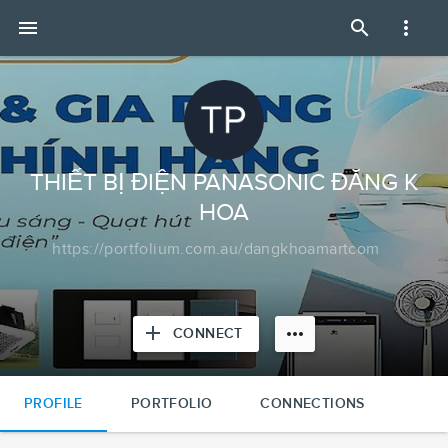
THIẾT
menu
search
more_vert
BỊ
ĐIỆN
PANASONIC
ĐĂNG
KHOA
|
Portfolium
THIẾT BỊ ĐIỆN PANASONIC ĐĂNG K
HOA
https://portfolium.com.au/dangkhoamartcom
add
more_horiz
CONNECT
PROFILE
PORTFOLIO
CONNECTIONS