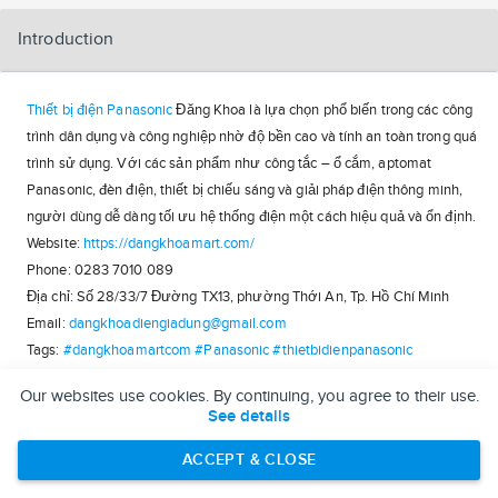
Introduction
Thiết bị điện Panasonic
Đăng Khoa là lựa chọn phổ biến trong các công
trình dân dụng và công nghiệp nhờ độ bền cao và tính an toàn trong quá
trình sử dụng. Với các sản phẩm như công tắc – ổ cắm, aptomat
Panasonic, đèn điện, thiết bị chiếu sáng và giải pháp điện thông minh,
người dùng dễ dàng tối ưu hệ thống điện một cách hiệu quả và ổn định.
Website:
https://dangkhoamart.com/
Phone: 0283 7010 089
Địa chỉ: Số 28/33/7 Đường TX13, phường Thới An, Tp. Hồ Chí Minh
Email:
dangkhoadiengiadung@gmail.com
Tags:
#dangkhoamartcom
#Panasonic
#thietbidienpanasonic
#quatthonggiopanasonic
#denchieusangpanasonic
Our websites use cookies. By continuing, you agree to their use.
#quatthonggiomitsubishi
See details
Xem thêm:
Quạt thông gió panasonic:
https://dangkhoamart.com/quat-thong-gio-
ACCEPT & CLOSE
panasonic