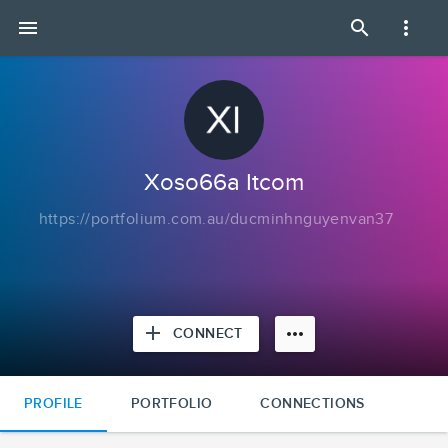
Xoso66a
menu
search
more_vert
Itcom
|
Portfolium
Xoso66a Itcom
https://portfolium.com.au/ducminhnguyenvan37
add
more_horiz
CONNECT
PROFILE
PORTFOLIO
CONNECTIONS