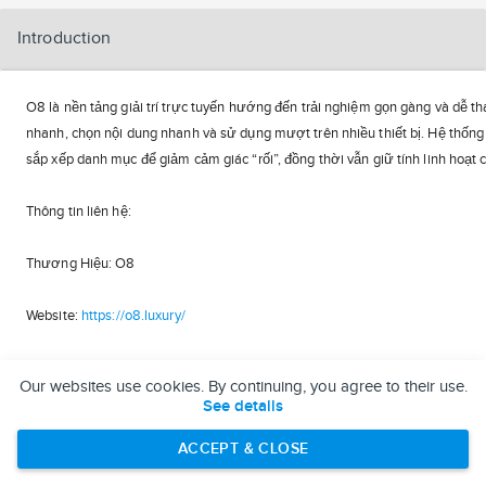
Introduction
O8 là nền tảng giải trí trực tuyến hướng đến trải nghiệm gọn gàng và dễ t
nhanh, chọn nội dung nhanh và sử dụng mượt trên nhiều thiết bị. Hệ thống đ
sắp xếp danh mục để giảm cảm giác “rối”, đồng thời vẫn giữ tính linh hoạt c
Thông tin liên hệ:
Thương Hiệu: O8
Website:
https://o8.luxury/
Địa chỉ: 4 Đ. Lê Văn Việt, P, Thủ Đức, Thành phố Hồ Chí Minh 70000, Việt
Our websites use cookies. By continuing, you agree to their use.
See details
Email:
o8luxury@gmail.com
ACCEPT & CLOSE
Hotline: 0914228014