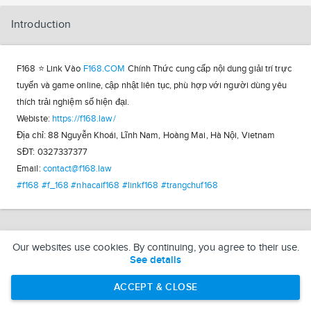
Introduction
F168 ⭐️ Link Vào
F168.COM
Chính Thức cung cấp nội dung giải trí trực
tuyến và game online, cập nhật liên tục, phù hợp với người dùng yêu
thích trải nghiệm số hiện đại.
Webiste:
https://f168.law/
Địa chỉ: 88 Nguyễn Khoái, Lĩnh Nam, Hoàng Mai, Hà Nội, Vietnam
SĐT: 0327337377
Email:
contact@f168.law
#f168
#f_168
#nhacaif168
#linkf168
#trangchuf168
Our websites use cookies. By continuing, you agree to their use.
See details
ACCEPT & CLOSE