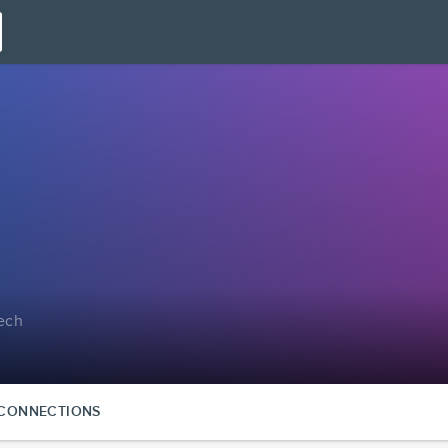
tech
CONNECTIONS