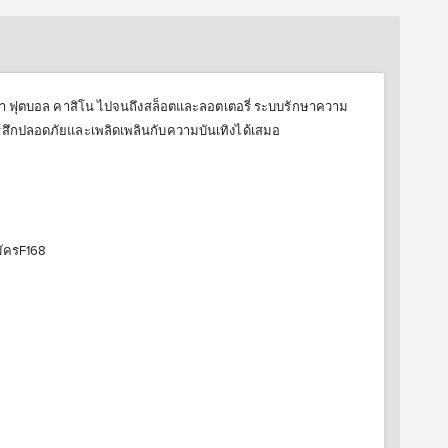
ีฬา ฟุตบอล คาสิโน ไปจนถึงสล็อตและลอตเตอรี่ ระบบรักษาความ
่นรู้สึกปลอดภัยและเพลิดเพลินกับความบันเทิงได้เสมอ
ัครF168