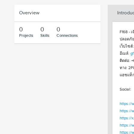
Overview
Introdu
0
0
0
F168 - 
Projects
Skills
Connections
ปลอดภัยท
เว็บไซต์
อีเมล์:
g
ติดต่อ:
ทาง: 2P
แฮชแท็
Social:
https:/
https:/
https://
https://
https://