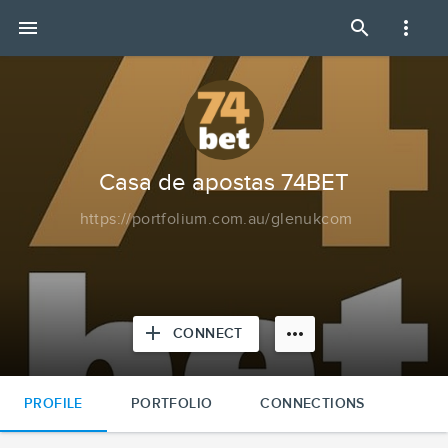
Casa
menu
search
more_vert
de
apostas
74BET
|
Portfolium
Casa de apostas 74BET
https://portfolium.com.au/glenukcom
add
more_horiz
CONNECT
PROFILE
PORTFOLIO
CONNECTIONS