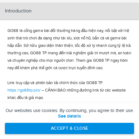
Introduction
GO88 là cổng game bài đổi thưởng hàng đầu hiện nay, nổi bật với hệ
sinh thái trò chơi đa dạng như tài xỉu, slot nổ hũ, bắn cá và game bài
hấp dẫn. Sở hữu giao diện thân thiện, tốc độ xử lý nhanh cùng tỷ lệ trả
thưởng cao, GO88 TP mang đến trải nghiệm giải trí mượt mà, an toàn
và chuyên nghiệp cho mọi người chơi. Tham gia GO88 TP ngay hôm
nay để khám phá thế giới cá cược trực tuyến đỉnh cao.
Link truy cập và phiên bản tải chính thức của GO88 TP
https://go88tp.pro/
– CẢNH BÁO những đường link từ các website
khác đều là giả mạo.
Our websites use cookies. By continuing, you agree to their use.
BTV Trọng Cường đóng vai trò quan trọng trong việc phát triển cổng
See details
game GO88 TP. Nhờ đó cổng game nâng cao uy tín thương hiệu.
ACCEPT & CLOSE
GO88 TP là cổng game uy tín, hoạt động minh bạch và được cấp phép