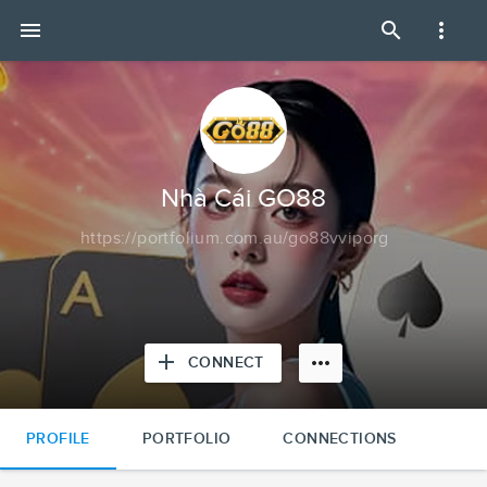
Nhà
menu
search
more_vert
Cái
GO88
|
Portfolium
Nhà Cái GO88
https://portfolium.com.au/go88vviporg
add
more_horiz
CONNECT
PROFILE
PORTFOLIO
CONNECTIONS