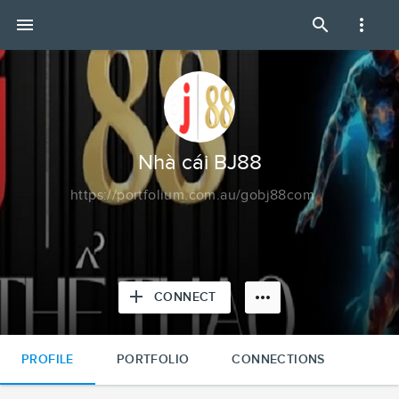
Nhà
menu
search
more_vert
cái
BJ88
|
Portfolium
Nhà cái BJ88
https://portfolium.com.au/gobj88com
add
more_horiz
CONNECT
PROFILE
PORTFOLIO
CONNECTIONS