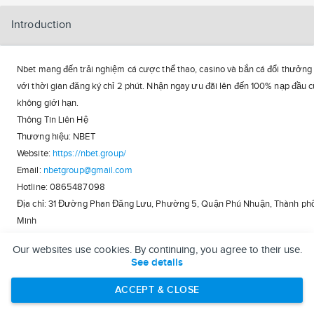
Introduction
Nbet mang đến trải nghiệm cá cược thể thao, casino và bắn cá đổi thưởng
với thời gian đăng ký chỉ 2 phút. Nhận ngay ưu đãi lên đến 100% nạp đầu cù
không giới hạn.
Thông Tin Liên Hệ
Thương hiệu: NBET
Website:
https://nbet.group/
Email:
nbetgroup@gmail.com
Hotline: 0865487098
Địa chỉ: 31 Đường Phan Đăng Lưu, Phường 5, Quận Phú Nhuận, Thành ph
Minh
Zipcode: 700000
Our websites use cookies. By continuing, you agree to their use.
#Nbet
#nhacaiNbet
#Nbetcasino
#Nbetgame
#casinotructuyen
#nhacaiuyt
See details
#cacuoconline
#gamebaidoithuong
#slotgame
ACCEPT & CLOSE
Nbet – nền tảng cá cược thể thao, casino, bắn cá đổi thưởng siêu tốc chỉ t