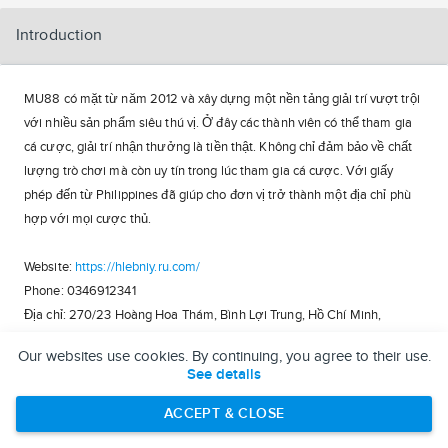
Introduction
MU88 có mặt từ năm 2012 và xây dựng một nền tảng giải trí vượt trội
với nhiều sản phẩm siêu thú vị. Ở đây các thành viên có thể tham gia
cá cược, giải trí nhận thưởng là tiền thật. Không chỉ đảm bảo về chất
lượng trò chơi mà còn uy tín trong lúc tham gia cá cược. Với giấy
phép đến từ Philippines đã giúp cho đơn vị trở thành một địa chỉ phù
hợp với mọi cược thủ.
Website:
https://hlebniy.ru.com/
Phone: 0346912341
Địa chỉ: 270/23 Hoàng Hoa Thám, Bình Lợi Trung, Hồ Chí Minh,
Vietnam
Our websites use cookies. By continuing, you agree to their use.
Email:
admin@hlebniy.ru.com
See details
Tags:
#mu88
#hlebniyrucom
#linkvaomu88
#dangnhapmu88
#dangkimu88
ACCEPT & CLOSE