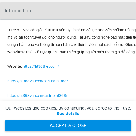
Introduction
HT368 - Nhà cái giải trí trực tuyến uy tín hàng đầu, mang đến những trải
mà và an toàn tuyệt đối cho người dùng. Tại đây, công nghệ bảo mật tiên t
dụng nhằm bảo vệ thông tin cá nhân của thành viên một cách tối ưu. Giao d
web được thiết kế trực quan, thân thiện giúp người mới tham gia dễ dàng 
Website:
https://ht368vn.com/
https://ht368vn.com/ban-ca-ht368/
https://ht368vn.com/casino-ht368/
Our websites use cookies. By continuing, you agree to their use.
https://ht368vn.com/da-ga-ht368/
See details
https://ht368vn.com/no-hu-ht368/
ACCEPT & CLOSE