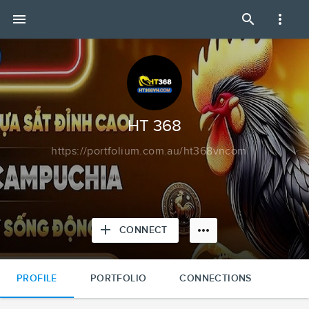
HT
menu
search
more_vert
368
|
Portfolium
HT 368
https://portfolium.com.au/ht368vncom
add
more_horiz
CONNECT
PROFILE
PORTFOLIO
CONNECTIONS