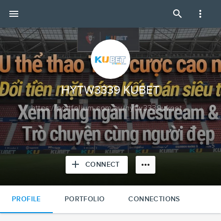
HYTW3339
menu
search
more_vert
KUBET
|
Portfolium
HYTW3339 KUBET
https://portfolium.com.au/hytw3339uknet
add
more_horiz
CONNECT
PROFILE
PORTFOLIO
CONNECTIONS