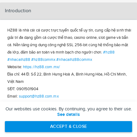
Introduction
HZ88 là nhà cái cá cược trực tuyến quốc tế uy tín, cung cấp hệ sinh thái
giải trí đa dạng gồm cá cược thể thao, casino online, slot game và bắn
cá. Nền tảng ứng dụng công nghệ SSL 256-bit cùng hệ thống bảo mật
đa lớp, đảm bảo an toàn và minh bạch cho người chơi.
#hz88
#nhacaihz88
#hz88commx
#nhacaihz88commx
Website:
https://hz88.com.mx/
Địa chỉ: 44 Đ. Số 22, Bình Hưng Hoà A, Bình Hưng Hòa, Hồ Chí Minh,
Việt Nam
SĐT: 0901501904
Email:
support@hz88.com.mx
Social:
Our websites use cookies. By continuing, you agree to their use.
https://x.com/hz88commx
See details
https://www.pinterest.com/hz88commx/
https://www.twitch.tv/hz88commx
ACCEPT & CLOSE
https://www.tumblr.com/hz88commx