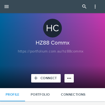
HZ88
menu
search
more_vert
Commx
|
Portfolium
HZ88 Commx
https://portfolium.com.au/hz88commx
add
more_horiz
CONNECT
PROFILE
PORTFOLIO
CONNECTIONS