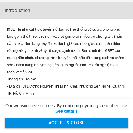
Introduction
I9BET là nhà cái trực tuyến nổi bật với hệ thống cá cược phong phú
bao gồm thể thao, casino live, slot game và nhiều trò chơi giải trí hấp
dẫn khác. Nền tảng này được đánh giá cao nhờ giao diện thân thiện,
tốc độ xử lý nhanh và tỷ lệ cược cạnh tranh. Bên cạnh đó, I9BET còn
mang đến nhiều chương trình khuyến mãi hấp dẫn cùng dịch vụ chăm
sóc khách hàng chuyên nghiệp, giúp người chơi có trải nghiệm an
toàn và tiện lợi.
Thông tin liên hệ:
- Địa chỉ: 31 Đường Nguyễn Thị Minh Khai, Phường Bến Nghé, Quận 1,
TP. Hồ Chí Minh
- Email:
i9bet588net@gmail.com
Our websites use cookies. By continuing, you agree to their use.
- Website:
https://i9bet588.net/
See details
- Hotline: 0909.973.180
Tag:
#i9bet588net
#i9bet
#linkvaoi9bet
#nhacaii9bet
ACCEPT & CLOSE
My socials: