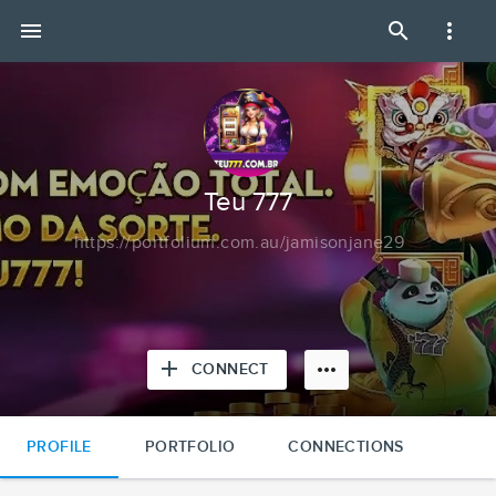
Teu
menu
search
more_vert
777
|
Portfolium
Teu 777
https://portfolium.com.au/jamisonjane29
add
more_horiz
CONNECT
PROFILE
PORTFOLIO
CONNECTIONS